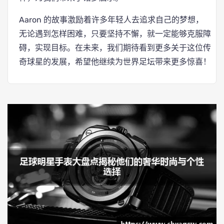
Aaron 的故事激励着许多年轻人去追求自己的梦想，
无论遇到怎样困难，只要坚持不懈，就一定能够克服障
碍，实现目标。在未来，我们期待看到更多关于这位传
奇球星的发展，希望他继续为世界足坛带来更多惊喜！