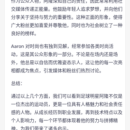
作为公众人物，阿隆深知自己的责任，因此常常利用社
交媒体传递正能量。他鼓励年轻人追求梦想，并向他们
分享关于坚持与努力的重要性。这种正面的形象，使得
广大粉丝更加喜爱并尊敬他，同时也为社会树立了一种
良好的榜样。
Aaron 对时尚也有独到见解，经常参加各类时尚活
动，这是其公众形象的一部分。不论是在场内还是场
外，他总是以自信而优雅姿态示人，这让他的每一次亮
相都成为焦点，引发媒体和粉丝们热烈讨论。
总结：
通过以上几个方面，我们可以看到足球明星阿隆不仅是
一位杰出的运动员，更是一位具有人格魅力和社会责任
感的人物。从成长经历到职业发展，再到技术特点以及
个人影响力，每一个环节都体现着他的努力与拼搏精
神，为我们带来了诸多启示。