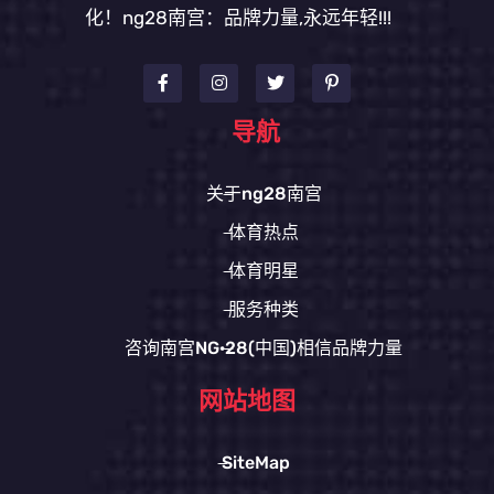
化！ng28南宫：品牌力量,永远年轻!!!
导航
关于ng28南宫
体育热点
体育明星
服务种类
咨询南宫NG·28(中国)相信品牌力量
网站地图
SiteMap