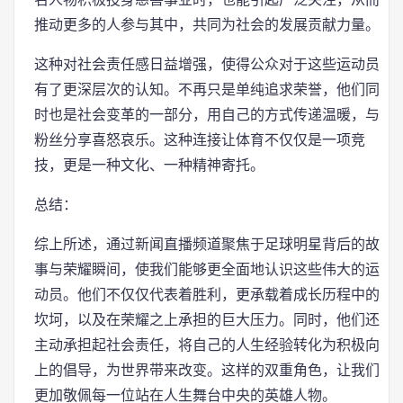
推动更多的人参与其中，共同为社会的发展贡献力量。
这种对社会责任感日益增强，使得公众对于这些运动员
有了更深层次的认知。不再只是单纯追求荣誉，他们同
时也是社会变革的一部分，用自己的方式传递温暖，与
粉丝分享喜怒哀乐。这种连接让体育不仅仅是一项竞
技，更是一种文化、一种精神寄托。
总结：
综上所述，通过新闻直播频道聚焦于足球明星背后的故
事与荣耀瞬间，使我们能够更全面地认识这些伟大的运
动员。他们不仅仅代表着胜利，更承载着成长历程中的
坎坷，以及在荣耀之上承担的巨大压力。同时，他们还
主动承担起社会责任，将自己的人生经验转化为积极向
上的倡导，为世界带来改变。这样的双重角色，让我们
更加敬佩每一位站在人生舞台中央的英雄人物。