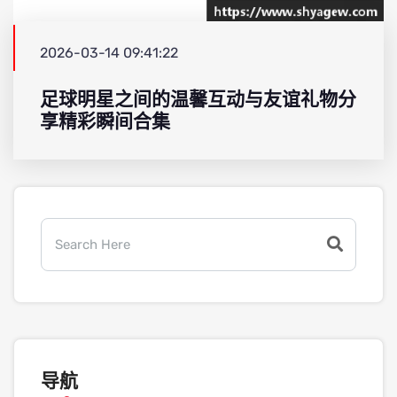
2026-03-14 09:41:22
足球明星之间的温馨互动与友谊礼物分
享精彩瞬间合集
导航