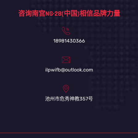
咨询南宫NG·28(中国)相信品牌力量
18981430366
ilpwifb@outlook.com
池州市危秀神教357号