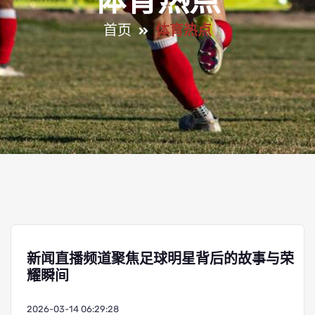
体育热点
首页
体育热点
新闻直播频道聚焦足球明星背后的故事与荣
耀瞬间
2026-03-14 06:29:28